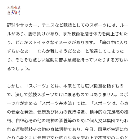
野球やサッカー、テニスなど競技としてのスポーツには、ルー
ルがあり、勝ち負けがあり、また技術を磨き体力を向上させた
り、どこかストイックなイメージがあります。「輪の中に入り
ずらいなあ」「なんか難しそうだなあ」と敬遠してしまった
り、そもそも激しい運動に苦手意識を持っていたりする方もい
るでしょう。
しかし、「スポーツ」とは、本来とても広い範囲を指すもの
で、決して競技スポーツだけに限るものではありません。スポ
ーツ庁が定める「スポーツ基本法」では、「スポーツは、心身
の健全な発達、健康及び体力の保持増進、精神的な充足感の獲
得、自律心その他の精神の涵養等のために個人又は集団で行わ
れる運動競技その他の身体活動であり、今日、国民が生涯にわ
たり心身ともに健康で文化的な生活を営む上で不可欠のものと