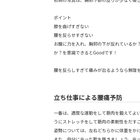
右側の写真は、胸郭下部の反りが少なく硬
ポイント
膝を曲げすぎない
腰を反らせすぎない
お腹に力を入れ、胸郭の下が反れているか
か？を意識できるとGoodです！
腰を反らしすぎて痛みが出るようなら無理
立ち仕事による腰痛予防
一番は、適度な運動をして筋肉を鍛えてよ
うにストレッチをして筋肉の柔軟性をだす
姿勢については、左右どちらかに体重をか
また、自分に合った靴を履きましょう。合