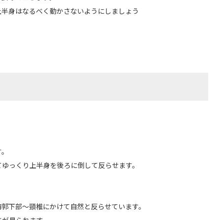
上半身はなるべく動かさないようにしましょう
す。
てゆっくり上半身を後ろに倒して反らせます。
。
胸郭下部～頸椎にかけて自然と反らせています。