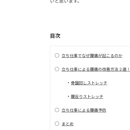
いと思います。
目次
○
立ち仕事でなぜ腰痛が起こるのか
○
立ち仕事による腰痛の改善方法２選
・
骨盤回しストレッチ
・
腰反りストレッチ
○
立ち仕事による腰痛予防
○
まとめ